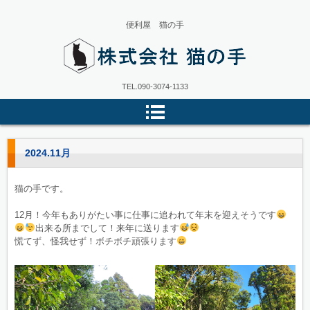
便利屋 猫の手
株式会社猫の手
TEL.
090-3074-1133
2024.11月
猫の手です。
12月！今年もありがたい事に仕事に追われて年末を迎えそうです
出来る所までして！来年に送ります
慌てず、怪我せず！ボチボチ頑張ります