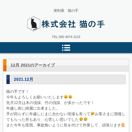
便利屋 猫の手
株式会社猫の手
TEL.
090-3074-1133
12月 2021
のアーカイブ
2021.12月
猫の手です！
今年もよろしくお願いいたします
先月12月は木の伐採、竹の伐採、が多かったです！
年越し前に綺麗に出来ました。
手が回らずに年越しにまに合わない現場も有って
お客さまに我慢し
てもらった所もあり、心苦しい思いでした
また今年も怪我、事故無いように気を付けて作業して、頑張ります