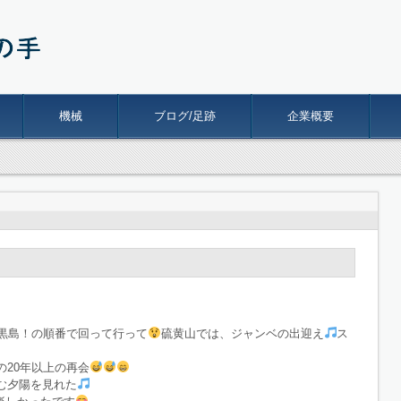
機械
ブログ/足跡
企業概要
!黒島！の順番で回って行って
硫黄山では、ジャンベの出迎え
ス
20年以上の再会
む夕陽を見れた