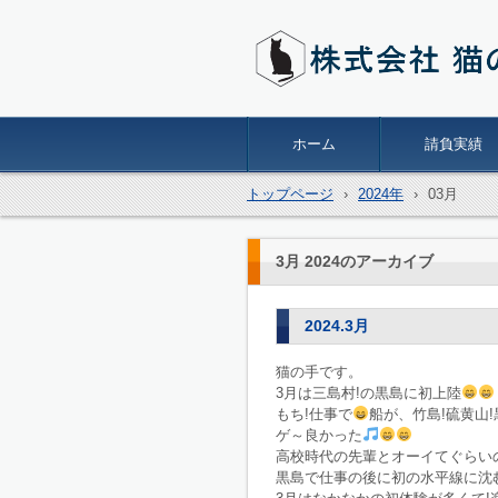
株式会社猫の手
ホーム
請負実績
トップページ
›
2024年
›
03月
3月 2024
のアーカイブ
2024.3月
猫の手です。
3月は三島村!の黒島に初上陸
もち!仕事で
船が、竹島!硫黄山
ゲ～良かった
高校時代の先輩とオーイてぐらいの
黒島で仕事の後に初の水平線に沈