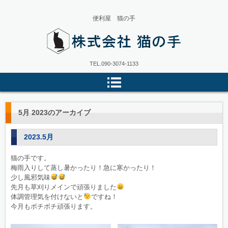
便利屋 猫の手
株式会社猫の手
TEL.
090-3074-1133
5月 2023
のアーカイブ
2023.5月
猫の手です。
梅雨入りして蒸し暑かったり！急に寒かったり！
少し風邪気味
先月も草刈りメインで頑張りました
体調管理気を付けないと
ですね！
今月もボチボチ頑張ります。