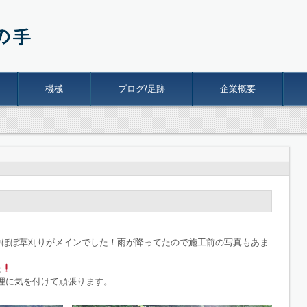
機械
ブログ/足跡
企業概要
中ほぼ草刈りがメインでした！雨が降ってたので施工前の写真もあま
た
理に気を付けて頑張ります。