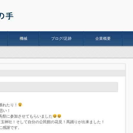
機械
ブログ/足跡
企業概要
壊れたり！
思い！
馬祭に参加させてもらいました
前玉神社！そして自分の公民館の花見！馬踊りが出来ました！
んに感謝です。