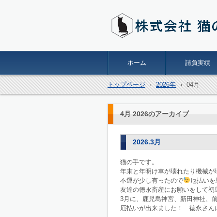
株式会社猫の手
ホーム
請負実績
トップページ
›
2026年
›
04月
4月 2026
のアーカイブ
2026.3月
猫の手です。
年末と年明け車が壊れたり機械が
不運が少し有ったので
厄払いを
友達の徳永畜産にお願いをして初
3月に、鹿児島神宮、新田神社、
厄払いが出来ました！ 徳永さ